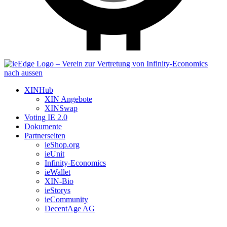
XINHub
XIN Angebote
XINSwap
Voting IE 2.0
Dokumente
Partnerseiten
ieShop.org
ieUnit
Infinity-Economics
ieWallet
XIN-Bio
ieStorys
ieCommunity
DecentAge AG