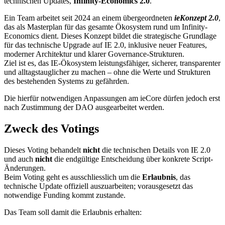
technischen Updates,
Infinity-Economics 2.0
.
Ein Team arbeitet seit 2024 an einem übergeordneten
ieKonzept 2.0
,
das als Masterplan für das gesamte Ökosystem rund um Infinity-
Economics dient. Dieses Konzept bildet die strategische Grundlage
für das technische Upgrade auf IE 2.0, inklusive neuer Features,
moderner Architektur und klarer Governance-Strukturen.
Ziel ist es, das IE-Ökosystem leistungsfähiger, sicherer, transparenter
und alltagstauglicher zu machen – ohne die Werte und Strukturen
des bestehenden Systems zu gefährden.
Die hierfür notwendigen Anpassungen am ieCore dürfen jedoch erst
nach Zustimmung der DAO ausgearbeitet werden.
Zweck des Votings
Dieses Voting behandelt
nicht
die technischen Details von IE 2.0
und auch
nicht
die endgültige Entscheidung über konkrete Script-
Änderungen.
Beim Voting geht es ausschliesslich um die
Erlaubnis
, das
technische Update offiziell auszuarbeiten; vorausgesetzt das
notwendige Funding kommt zustande.
Das Team soll damit die Erlaubnis erhalten: