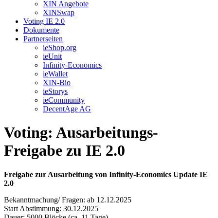
XIN Angebote
XINSwap
Voting IE 2.0
Dokumente
Partnerseiten
ieShop.org
ieUnit
Infinity-Economics
ieWallet
XIN-Bio
ieStorys
ieCommunity
DecentAge AG
Voting: Ausarbeitungs-
Freigabe zu IE 2.0
Freigabe zur Ausarbeitung von Infinity-Economics Update IE
2.0
Bekanntmachung/ Fragen: ab 12.12.2025
Start Abstimmung: 30.12.2025
Dauer: 5000 Blöcke (ca. 11 Tage)