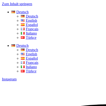
Zum Inhalt springen
Deutsch
Deutsch
English
Español
Français
Italiano
Türkçe
Deutsch
Deutsch
English
Español
Français
Italiano
Türkçe
Instagram