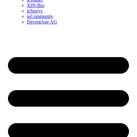
XIN-Bio
ieStorys
ieCommunity
DecentAge AG