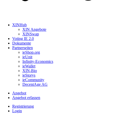
XINHub
XIN Angebote
XINSwap
Voting IE 2.0
Dokumente
Partnerseiten
ieShop.org
ieUnit
Infinity-Economics
ieWallet
XIN-Bio
ieStorys
ieCommunity
DecentAge AG
Angebot
Angebot erfassen
Registrierung
Login